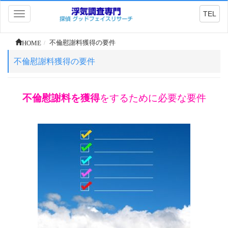
TEL
Toggle
navigation
HOME
不倫慰謝料獲得の要件
不倫慰謝料獲得の要件
不倫慰謝料を獲得
をするために必要な要件