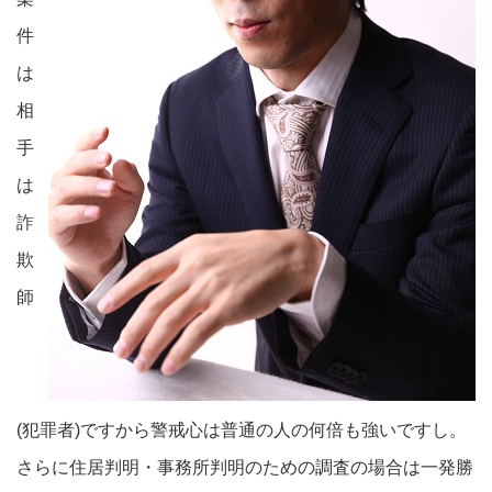
件
は
相
手
は
詐
欺
師
(犯罪者)ですから警戒心は普通の人の何倍も強いですし。
さらに住居判明・事務所判明のための調査の場合は一発勝