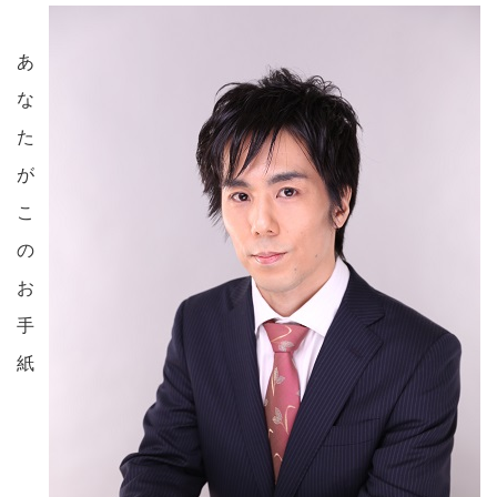
あ
な
た
が
こ
の
お
手
紙