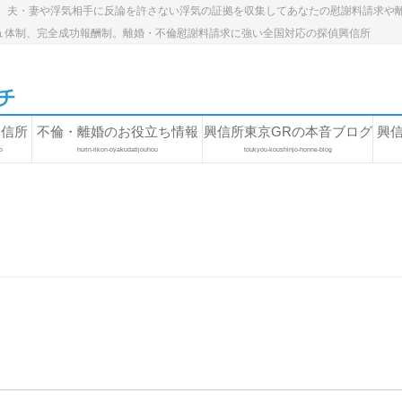
。夫・妻や浮気相手に反論を許さない浮気の証拠を収集してあなたの慰謝料請求や
ュ体制、完全成功報酬制。離婚・不倫慰謝料請求に強い全国対応の探偵興信所
興信所
不倫・離婚のお役立ち情報
興信所東京GRの本音ブログ
興
o
hurin-rikon-oyakudatijouhou
toukyou-koushinjo-honne-blog