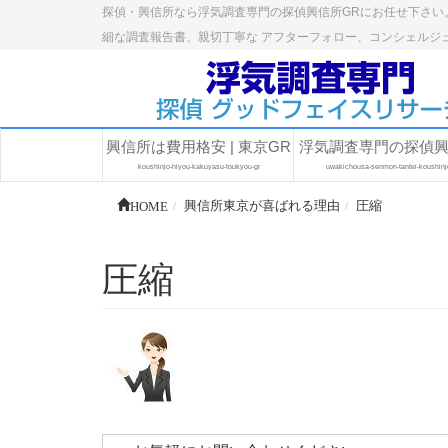
探偵・興信所なら浮気調査専門の探偵興信所GRにお任せ下さい
細な調査報告書、親切丁寧な アフターフォロー、コンシェルジ
興信所は費用格安 | 東京GR
浮気調査専門の探偵
koushinjo-hiyou-kakuyasu-toukyou-gr
uwakichousa-senmon-tantei-koushinj
HOME
興信所東京が喜ばれる理由
圧縮
圧縮