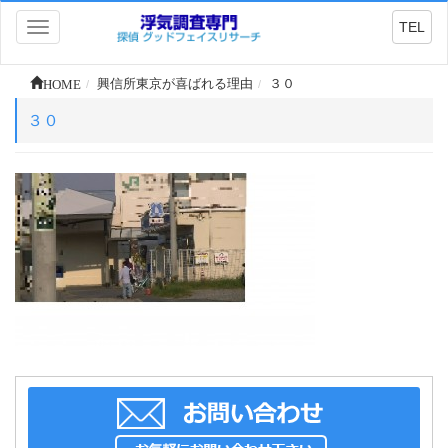
TEL
Toggle
navigation
HOME
興信所東京が喜ばれる理由
３０
３０