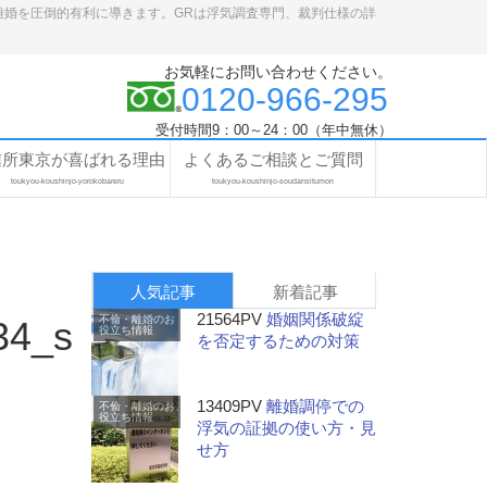
離婚を圧倒的有利に導きます。GRは浮気調査専門、裁判仕様の詳
お気軽にお問い合わせください。
0120-966-295
受付時間9：00～24：00（年中無休）
信所東京が喜ばれる理由
よくあるご相談とご質問
toukyou-koushinjo-yorokobareru
toukyou-koushinjo-soudansitumon
人気記事
新着記事
21564PV
婚姻関係破綻
不倫・離婚のお
34_s
役立ち情報
を否定するための対策
13409PV
離婚調停での
不倫・離婚のお
役立ち情報
浮気の証拠の使い方・見
せ方