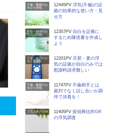
12445PV
浮気(不倫)の証
不倫・離婚のお
役立ち情報
拠の効果的な使い方・見
せ方
12357PV
自白を証拠に
不倫・離婚のお
役立ち情報
するため陳述書を作成し
よう
12201PV
旦那・妻の浮
不倫・離婚のお
役立ち情報
気の証拠が自白のみでは
慰謝料請求難しい
11747PV
不倫相手とは
不倫・離婚のお
役立ち情報
裁判でなく話し合いか調
停で決着を！
11405PV
探偵興信所GR
浮気調査の詳細
の浮気調査