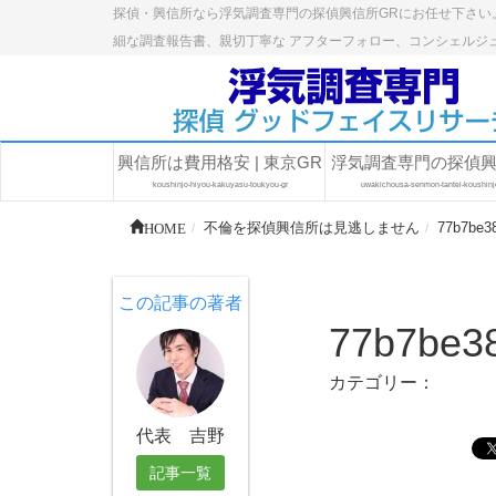
探偵・興信所なら浮気調査専門の探偵興信所GRにお任せ下さい
細な調査報告書、親切丁寧な アフターフォロー、コンシェルジ
興信所は費用格安 | 東京GR
浮気調査専門の探偵
koushinjo-hiyou-kakuyasu-toukyou-gr
uwakichousa-senmon-tantei-koushinj
HOME
不倫を探偵興信所は見逃しません
77b7be3
この記事の著者
77b7be3
カテゴリー：
代表 吉野
記事一覧