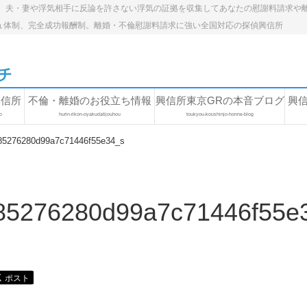
。夫・妻や浮気相手に反論を許さない浮気の証拠を収集してあなたの慰謝料請求や
ュ体制、完全成功報酬制。離婚・不倫慰謝料請求に強い全国対応の探偵興信所
興信所
不倫・離婚のお役立ち情報
興信所東京GRの本音ブログ
興
o
hurin-rikon-oyakudatijouhou
toukyou-koushinjo-honne-blog
85276280d99a7c71446f55e34_s
85276280d99a7c71446f55e