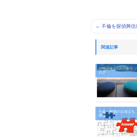
←
不倫を探偵興信
関連記事
興信所東京GRの本音ブ
ログ
不倫・離婚のお役立ち
情報