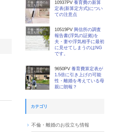
10937PV
養育費の新算
不倫・離婚のお
役立ち情報
定表(新算定方式)につい
ての注意点
10519PV
興信所の調査
不倫・離婚のお
役立ち情報
報告書(浮気の証拠)を
夫・妻や浮気相手に最初
に見せてしまうのはNG
です。
9650PV
養育費算定表が
不倫・離婚のお
役立ち情報
1.5倍に引き上げの可能
性・離婚を考えている母
親に朗報？
カテゴリ
不倫・離婚のお役立ち情報