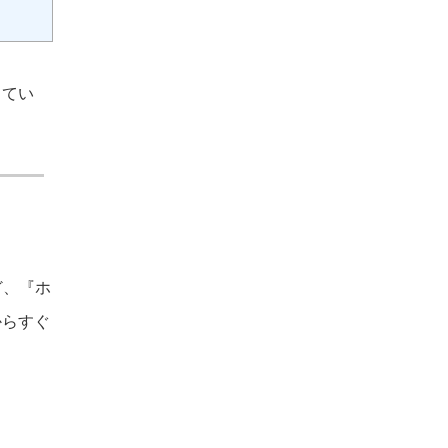
してい
ど、『ホ
からすぐ
。