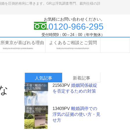
離婚を圧倒的有利に導きます。GRは浮気調査専門、裁判仕様の詳
お気軽にお問い合わせください。
0120-966-295
受付時間9：00～24：00（年中無休）
信所東京が喜ばれる理由
よくあるご相談とご質問
toukyou-koushinjo-yorokobareru
toukyou-koushinjo-soudansitumon
人気記事
新着記事
21563PV
婚姻関係破綻
不倫・離婚のお
な
役立ち情報
を否定するための対策
13409PV
離婚調停での
不倫・離婚のお
役立ち情報
浮気の証拠の使い方・見
せ方