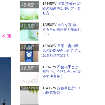
12445PV
浮気(不倫)の証
不倫・離婚のお
役立ち情報
拠の効果的な使い方・見
せ方
12356PV
自白を証拠に
不倫・離婚のお
役立ち情報
するため陳述書を作成し
よう
。今回
12200PV
旦那・妻の浮
不倫・離婚のお
役立ち情報
気の証拠が自白のみでは
慰謝料請求難しい
11747PV
不倫相手とは
不倫・離婚のお
役立ち情報
裁判でなく話し合いか調
停で決着を！
11405PV
探偵興信所GR
浮気調査の詳細
の浮気調査