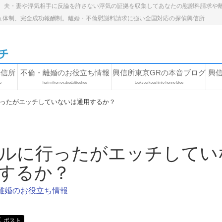
。夫・妻や浮気相手に反論を許さない浮気の証拠を収集してあなたの慰謝料請求や
ュ体制、完全成功報酬制。離婚・不倫慰謝料請求に強い全国対応の探偵興信所
興信所
不倫・離婚のお役立ち情報
興信所東京GRの本音ブログ
興
o
hurin-rikon-oyakudatijouhou
toukyou-koushinjo-honne-blog
ったがエッチしていないは通用するか？
ルに行ったがエッチしてい
するか？
離婚のお役立ち情報