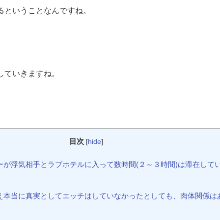
るということなんですね。
していきますね。
目次
[
hide
]
ナーが浮気相手とラブホテルに入って数時間(２～３時間)は滞在して
とえ本当に真実としてエッチはしていなかったとしても、肉体関係は
。