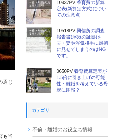
10937PV
養育費の新算
不倫・離婚のお
役立ち情報
定表(新算定方式)につい
ての注意点
10518PV
興信所の調査
不倫・離婚のお
役立ち情報
報告書(浮気の証拠)を
夫・妻や浮気相手に最初
に見せてしまうのはNG
です。
9650PV
養育費算定表が
不倫・離婚のお
役立ち情報
1.5倍に引き上げの可能
の通じ
性・離婚を考えている母
親に朗報？
カテゴリ
不倫・離婚のお役立ち情報
官も当