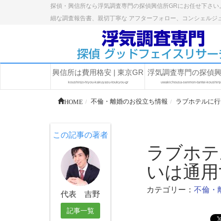
探偵・興信所なら浮気調査専門の探偵興信所GRにお任せ下さい
細な調査報告書、親切丁寧な アフターフォロー、コンシェルジ
興信所は費用格安 | 東京GR
浮気調査専門の探偵
koushinjo-hiyou-kakuyasu-toukyou-gr
uwakichousa-senmon-tantei-koushinj
HOME
不倫・離婚のお役立ち情報
ラブホテルに行
この記事の著者
ラブホテ
いは通用
カテゴリー：
不倫・
代表 吉野
記事一覧