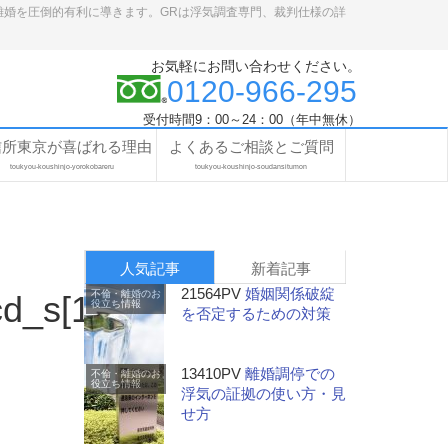
離婚を圧倒的有利に導きます。GRは浮気調査専門、裁判仕様の詳
お気軽にお問い合わせください。
0120-966-295
受付時間9：00～24：00（年中無休）
信所東京が喜ばれる理由
よくあるご相談とご質問
toukyou-koushinjo-yorokobareru
toukyou-koushinjo-soudansitumon
人気記事
新着記事
21564PV
婚姻関係破綻
不倫・離婚のお
_s[1].jpg
役立ち情報
を否定するための対策
13410PV
離婚調停での
不倫・離婚のお
役立ち情報
浮気の証拠の使い方・見
せ方