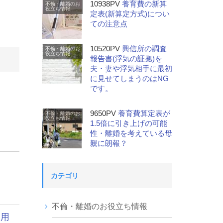
10938PV
養育費の新算
不倫・離婚のお
役立ち情報
定表(新算定方式)につい
ての注意点
10520PV
興信所の調査
不倫・離婚のお
役立ち情報
報告書(浮気の証拠)を
夫・妻や浮気相手に最初
に見せてしまうのはNG
です。
9650PV
養育費算定表が
不倫・離婚のお
役立ち情報
1.5倍に引き上げの可能
性・離婚を考えている母
親に朗報？
カテゴリ
不倫・離婚のお役立ち情報
通用