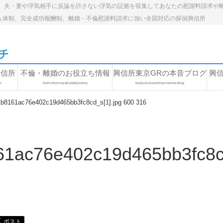
。夫・妻や浮気相手に反論を許さない浮気の証拠を収集してあなたの慰謝料請求や
ュ体制、完全成功報酬制。離婚・不倫慰謝料請求に強い全国対応の探偵興信所
興信所
不倫・離婚のお役立ち情報
興信所東京GRの本音ブログ
興
o
hurin-rikon-oyakudatijouhou
toukyou-koushinjo-honne-blog
b8161ac76e402c19d465bb3fc8cd_s[1].jpg 600 316
1ac76e402c19d465bb3fc8cd