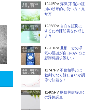
12445PV
浮気(不倫)の証
不倫・離婚のお
役立ち情報
拠の効果的な使い方・見
せ方
12358PV
自白を証拠に
不倫・離婚のお
役立ち情報
するため陳述書を作成し
よう
12201PV
旦那・妻の浮
不倫・離婚のお
役立ち情報
気の証拠が自白のみでは
慰謝料請求難しい
11747PV
不倫相手とは
不倫・離婚のお
役立ち情報
裁判でなく話し合いか調
停で決着を！
11405PV
探偵興信所GR
浮気調査の詳細
の浮気調査