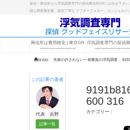
探偵・興信所なら浮気調査専門の探偵興信所GRにお任せ下さい
細な調査報告書、親切丁寧な アフターフォロー、コンシェルジ
興信所は費用格安 | 東京GR
浮気調査専門の探偵
koushinjo-hiyou-kakuyasu-toukyou-gr
uwakichousa-senmon-tantei-koushinj
HOME
失敗の許されない一発勝負の浮気調査
9191
この記事の著者
9191b816
600 316
カテゴリー：
代表 吉野
記事一覧