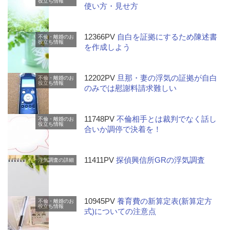
役立ち情報
使い方・見せ方
12366PV
自白を証拠にするため陳述書
不倫・離婚のお
役立ち情報
を作成しよう
12202PV
旦那・妻の浮気の証拠が自白
不倫・離婚のお
役立ち情報
のみでは慰謝料請求難しい
11748PV
不倫相手とは裁判でなく話し
不倫・離婚のお
役立ち情報
合いか調停で決着を！
11411PV
探偵興信所GRの浮気調査
浮気調査の詳細
10945PV
養育費の新算定表(新算定方
不倫・離婚のお
役立ち情報
式)についての注意点