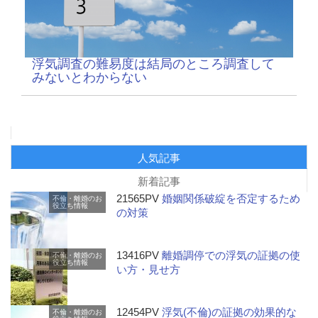
浮気調査の難易度は結局のところ調査して
みないとわからない
人気記事
新着記事
21565PV
婚姻関係破綻を否定するため
不倫・離婚のお
役立ち情報
の対策
13416PV
離婚調停での浮気の証拠の使
不倫・離婚のお
役立ち情報
い方・見せ方
12454PV
浮気(不倫)の証拠の効果的な
不倫・離婚のお