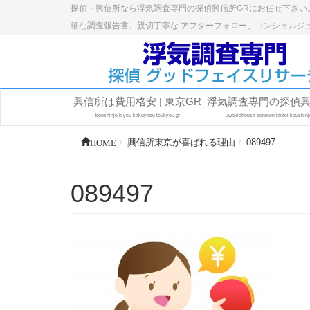
探偵・興信所なら浮気調査専門の探偵興信所GRにお任せ下さい
細な調査報告書、親切丁寧な アフターフォロー、コンシェルジ
興信所は費用格安 | 東京GR
浮気調査専門の探偵
koushinjo-hiyou-kakuyasu-toukyou-gr
uwakichousa-senmon-tantei-koushinj
HOME
興信所東京が喜ばれる理由
089497
089497