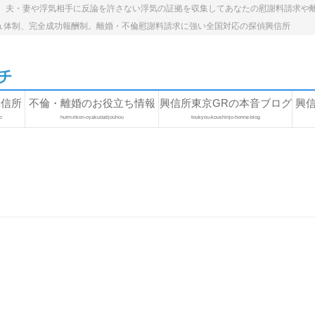
。夫・妻や浮気相手に反論を許さない浮気の証拠を収集してあなたの慰謝料請求や
ュ体制、完全成功報酬制。離婚・不倫慰謝料請求に強い全国対応の探偵興信所
興信所
不倫・離婚のお役立ち情報
興信所東京GRの本音ブログ
興
o
hurin-rikon-oyakudatijouhou
toukyou-koushinjo-honne-blog