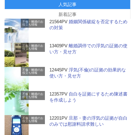
人気記事
新着記事
21564PV
婚姻関係破綻を否定するため
不倫・離婚のお
役立ち情報
の対策
13409PV
離婚調停での浮気の証拠の使
不倫・離婚のお
役立ち情報
い方・見せ方
12445PV
浮気(不倫)の証拠の効果的な
不倫・離婚のお
役立ち情報
使い方・見せ方
12357PV
自白を証拠にするため陳述書
不倫・離婚のお
役立ち情報
を作成しよう
12201PV
旦那・妻の浮気の証拠が自白
不倫・離婚のお
役立ち情報
のみでは慰謝料請求難しい