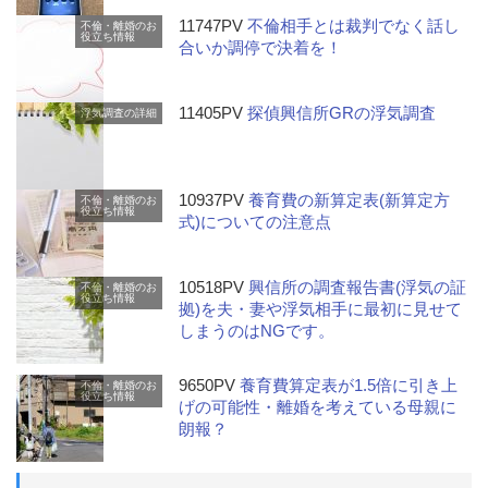
11747PV
不倫相手とは裁判でなく話し
不倫・離婚のお
役立ち情報
合いか調停で決着を！
11405PV
探偵興信所GRの浮気調査
浮気調査の詳細
10937PV
養育費の新算定表(新算定方
不倫・離婚のお
役立ち情報
式)についての注意点
10518PV
興信所の調査報告書(浮気の証
不倫・離婚のお
役立ち情報
拠)を夫・妻や浮気相手に最初に見せて
しまうのはNGです。
9650PV
養育費算定表が1.5倍に引き上
不倫・離婚のお
役立ち情報
げの可能性・離婚を考えている母親に
朗報？