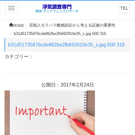
TEL
Toggle
navigation
HOME
芸能人モラハラ離婚訴訟から考える証拠の重要性
b31d51735876cde862be2fb692910e35_s.jpg 600 316
b31d51735876cde862be2fb692910e35_s.jpg 600 316
カテゴリー：
公開日：2017年2月24日