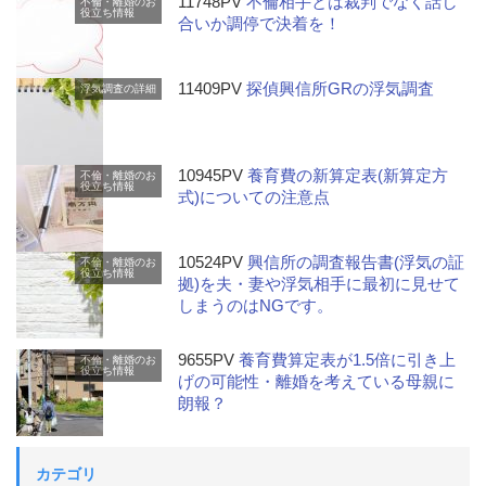
11748PV
不倫相手とは裁判でなく話し
不倫・離婚のお
役立ち情報
合いか調停で決着を！
11409PV
探偵興信所GRの浮気調査
浮気調査の詳細
10945PV
養育費の新算定表(新算定方
不倫・離婚のお
役立ち情報
式)についての注意点
10524PV
興信所の調査報告書(浮気の証
不倫・離婚のお
役立ち情報
拠)を夫・妻や浮気相手に最初に見せて
しまうのはNGです。
9655PV
養育費算定表が1.5倍に引き上
不倫・離婚のお
役立ち情報
げの可能性・離婚を考えている母親に
朗報？
カテゴリ