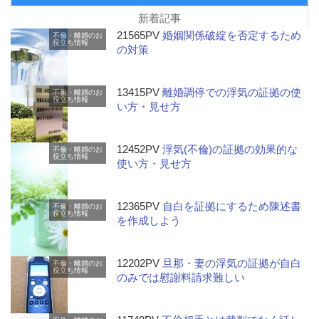
新着記事
21565PV
婚姻関係破綻を否定するため
不倫・離婚のお
役立ち情報
の対策
13415PV
離婚調停での浮気の証拠の使
不倫・離婚のお
役立ち情報
い方・見せ方
12452PV
浮気(不倫)の証拠の効果的な
不倫・離婚のお
役立ち情報
使い方・見せ方
12365PV
自白を証拠にするため陳述書
不倫・離婚のお
役立ち情報
を作成しよう
12202PV
旦那・妻の浮気の証拠が自白
不倫・離婚のお
役立ち情報
のみでは慰謝料請求難しい