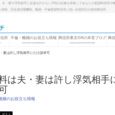
。夫・妻や浮気相手に反論を許さない浮気の証拠を収集してあなたの慰謝料請求や
ュ体制、完全成功報酬制。離婚・不倫慰謝料請求に強い全国対応の探偵興信所
興信所
不倫・離婚のお役立ち情報
興信所東京GRの本音ブログ
興
o
hurin-rikon-oyakudatijouhou
toukyou-koushinjo-honne-blog
・妻は許し浮気相手にだけ請求可
料は夫・妻は許し浮気相手
可
離婚のお役立ち情報