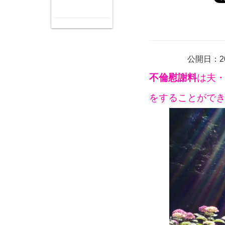
公開日：20
不倫慰謝料
は夫
をすることがで