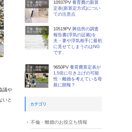
10937PV
養育費の新算
不倫・離婚のお
役立ち情報
定表(新算定方式)につい
ての注意点
10519PV
興信所の調査
不倫・離婚のお
役立ち情報
報告書(浮気の証拠)を
夫・妻や浮気相手に最初
に見せてしまうのはNG
です。
9650PV
養育費算定表が
不倫・離婚のお
役立ち情報
1.5倍に引き上げの可能
性・離婚を考えている母
親に朗報？
協議や
ないと
カテゴリ
不倫・離婚のお役立ち情報