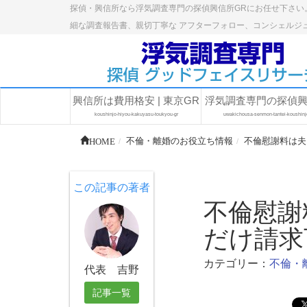
探偵・興信所なら浮気調査専門の探偵興信所GRにお任せ下さい
細な調査報告書、親切丁寧な アフターフォロー、コンシェルジ
興信所は費用格安 | 東京GR
浮気調査専門の探偵
koushinjo-hiyou-kakuyasu-toukyou-gr
uwakichousa-senmon-tantei-koushinj
HOME
不倫・離婚のお役立ち情報
不倫慰謝料は夫
この記事の著者
不倫慰謝
だけ請求
カテゴリー：
不倫・
代表 吉野
記事一覧