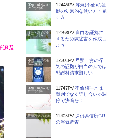
12445PV
浮気(不倫)の証
不倫・離婚のお
役立ち情報
拠の効果的な使い方・見
せ方
12358PV
自白を証拠に
不倫・離婚のお
役立ち情報
するため陳述書を作成し
よう
任追及
12201PV
旦那・妻の浮
不倫・離婚のお
役立ち情報
気の証拠が自白のみでは
慰謝料請求難しい
11747PV
不倫相手とは
不倫・離婚のお
役立ち情報
裁判でなく話し合いか調
停で決着を！
11405PV
探偵興信所GR
浮気調査の詳細
の浮気調査