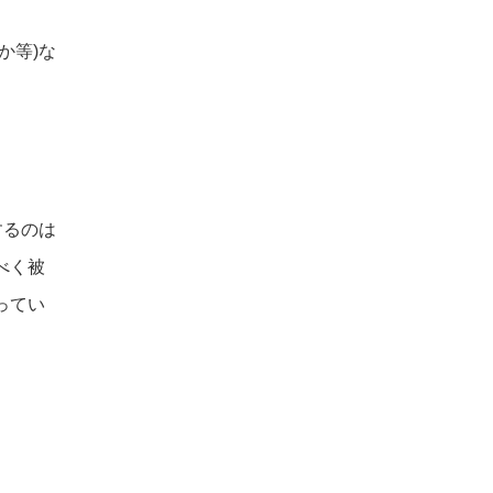
か等)な
するのは
べく被
ってい