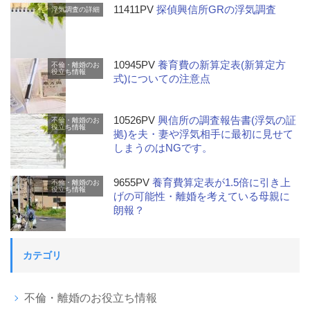
11411PV
探偵興信所GRの浮気調査
浮気調査の詳細
10945PV
養育費の新算定表(新算定方
不倫・離婚のお
役立ち情報
式)についての注意点
10526PV
興信所の調査報告書(浮気の証
不倫・離婚のお
役立ち情報
拠)を夫・妻や浮気相手に最初に見せて
しまうのはNGです。
9655PV
養育費算定表が1.5倍に引き上
不倫・離婚のお
役立ち情報
げの可能性・離婚を考えている母親に
朗報？
カテゴリ
不倫・離婚のお役立ち情報