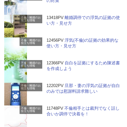
の対策
13418PV
離婚調停での浮気の証拠の使
不倫・離婚のお
役立ち情報
い方・見せ方
12456PV
浮気(不倫)の証拠の効果的な
不倫・離婚のお
役立ち情報
使い方・見せ方
12366PV
自白を証拠にするため陳述書
不倫・離婚のお
役立ち情報
を作成しよう
12202PV
旦那・妻の浮気の証拠が自白
不倫・離婚のお
役立ち情報
のみでは慰謝料請求難しい
11748PV
不倫相手とは裁判でなく話し
不倫・離婚のお
役立ち情報
合いか調停で決着を！