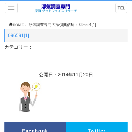
TEL
Toggle
navigation
HOME
浮気調査専門の探偵興信所
096591[1]
096591[1]
カテゴリー：
公開日：2014年11月20日
Facebook
Twitter