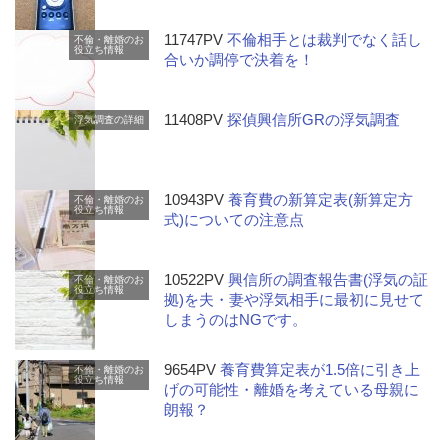
11747PV
不倫相手とは裁判でなく話し
不倫・離婚のお
役立ち情報
合いか調停で決着を！
11408PV
探偵興信所GRの浮気調査
浮気調査の詳細
10943PV
養育費の新算定表(新算定方
不倫・離婚のお
役立ち情報
式)についての注意点
10522PV
興信所の調査報告書(浮気の証
不倫・離婚のお
役立ち情報
拠)を夫・妻や浮気相手に最初に見せて
しまうのはNGです。
9654PV
養育費算定表が1.5倍に引き上
不倫・離婚のお
役立ち情報
げの可能性・離婚を考えている母親に
朗報？