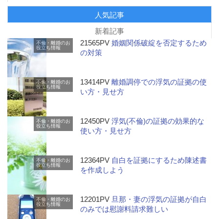
人気記事
新着記事
21565PV
婚姻関係破綻を否定するため
不倫・離婚のお
役立ち情報
の対策
13414PV
離婚調停での浮気の証拠の使
不倫・離婚のお
役立ち情報
い方・見せ方
12450PV
浮気(不倫)の証拠の効果的な
不倫・離婚のお
役立ち情報
使い方・見せ方
12364PV
自白を証拠にするため陳述書
不倫・離婚のお
役立ち情報
を作成しよう
12201PV
旦那・妻の浮気の証拠が自白
不倫・離婚のお
役立ち情報
のみでは慰謝料請求難しい