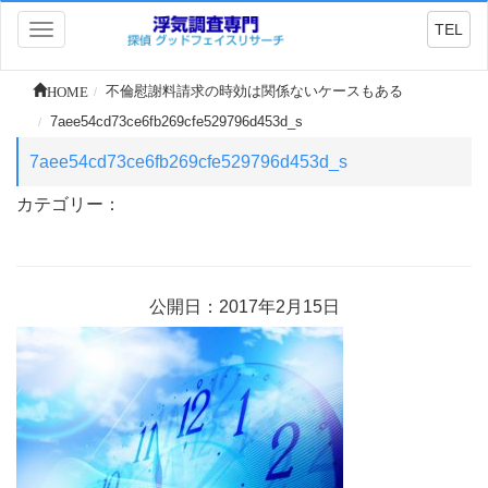
TEL
Toggle
navigation
HOME
不倫慰謝料請求の時効は関係ないケースもある
7aee54cd73ce6fb269cfe529796d453d_s
7aee54cd73ce6fb269cfe529796d453d_s
カテゴリー：
公開日：2017年2月15日