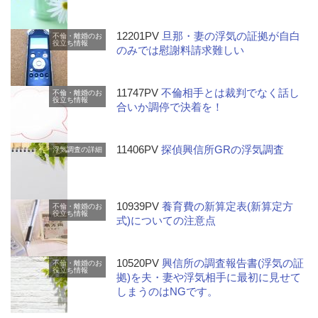
12201PV
旦那・妻の浮気の証拠が自白
不倫・離婚のお
役立ち情報
のみでは慰謝料請求難しい
11747PV
不倫相手とは裁判でなく話し
不倫・離婚のお
役立ち情報
合いか調停で決着を！
11406PV
探偵興信所GRの浮気調査
浮気調査の詳細
10939PV
養育費の新算定表(新算定方
不倫・離婚のお
役立ち情報
式)についての注意点
10520PV
興信所の調査報告書(浮気の証
不倫・離婚のお
役立ち情報
拠)を夫・妻や浮気相手に最初に見せて
しまうのはNGです。