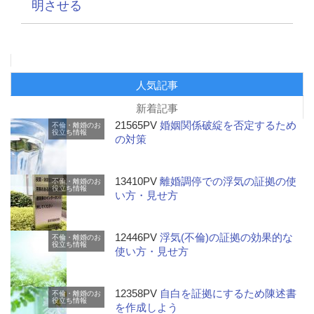
明させる
人気記事
新着記事
21565PV
婚姻関係破綻を否定するため
不倫・離婚のお
役立ち情報
の対策
13410PV
離婚調停での浮気の証拠の使
不倫・離婚のお
役立ち情報
い方・見せ方
12446PV
浮気(不倫)の証拠の効果的な
不倫・離婚のお
役立ち情報
使い方・見せ方
12358PV
自白を証拠にするため陳述書
不倫・離婚のお
役立ち情報
を作成しよう