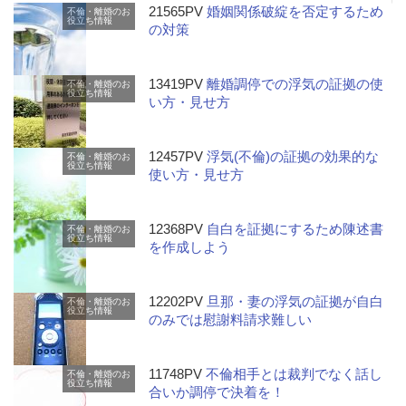
21565PV
婚姻関係破綻を否定するため
不倫・離婚のお
役立ち情報
の対策
13419PV
離婚調停での浮気の証拠の使
不倫・離婚のお
役立ち情報
い方・見せ方
12457PV
浮気(不倫)の証拠の効果的な
不倫・離婚のお
役立ち情報
使い方・見せ方
12368PV
自白を証拠にするため陳述書
不倫・離婚のお
役立ち情報
を作成しよう
12202PV
旦那・妻の浮気の証拠が自白
不倫・離婚のお
役立ち情報
のみでは慰謝料請求難しい
11748PV
不倫相手とは裁判でなく話し
不倫・離婚のお
役立ち情報
合いか調停で決着を！