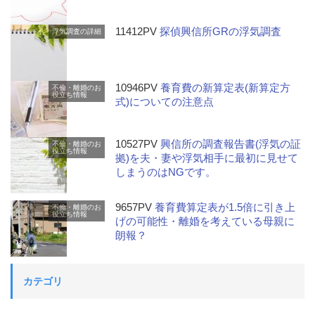
11412PV
探偵興信所GRの浮気調査
浮気調査の詳細
10946PV
養育費の新算定表(新算定方
不倫・離婚のお
役立ち情報
式)についての注意点
10527PV
興信所の調査報告書(浮気の証
不倫・離婚のお
役立ち情報
拠)を夫・妻や浮気相手に最初に見せて
しまうのはNGです。
9657PV
養育費算定表が1.5倍に引き上
不倫・離婚のお
役立ち情報
げの可能性・離婚を考えている母親に
朗報？
カテゴリ