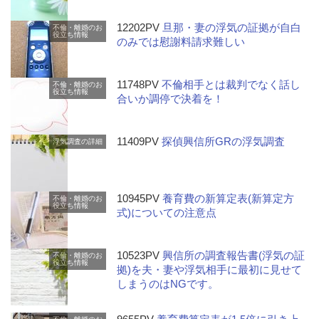
12202PV
旦那・妻の浮気の証拠が自白
不倫・離婚のお
役立ち情報
のみでは慰謝料請求難しい
11748PV
不倫相手とは裁判でなく話し
不倫・離婚のお
役立ち情報
合いか調停で決着を！
11409PV
探偵興信所GRの浮気調査
浮気調査の詳細
10945PV
養育費の新算定表(新算定方
不倫・離婚のお
役立ち情報
式)についての注意点
10523PV
興信所の調査報告書(浮気の証
不倫・離婚のお
役立ち情報
拠)を夫・妻や浮気相手に最初に見せて
しまうのはNGです。