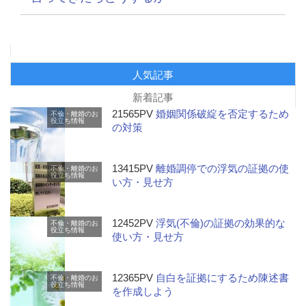
人気記事
新着記事
21565PV
婚姻関係破綻を否定するため
不倫・離婚のお
役立ち情報
の対策
13415PV
離婚調停での浮気の証拠の使
不倫・離婚のお
役立ち情報
い方・見せ方
12452PV
浮気(不倫)の証拠の効果的な
不倫・離婚のお
役立ち情報
使い方・見せ方
12365PV
自白を証拠にするため陳述書
不倫・離婚のお
役立ち情報
を作成しよう